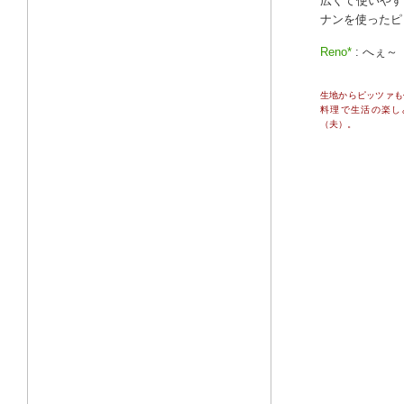
広くて使いやす
ナンを使ったピ
Reno*
: へぇ～
生地からピッツァも
料理で生活の楽し
（夫）。