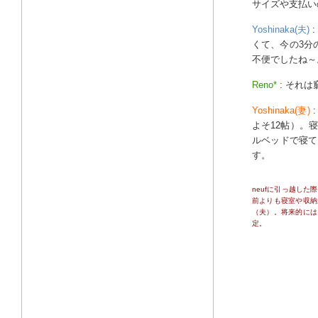
サイズや支払い
Yoshinaka(夫)
くて、今の3分
不便でしたね～
Reno*
: それ
Yoshinaka(妻)
よそ12帖）。
ルベッドで寝て
す。
neufに引っ越し
前よりも寝室や収納
（夫）。将来的には
定。