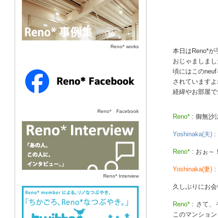
Reno* works
本日はReno
Reno* Facebook
おじゃましまし
頃にはこのne
されていますよ
経緯やお部屋で
Reno* Facebook
Reno*
: 御無
あの人、この人に、インタビュー。
Yoshinaka(夫)
:
Reno*
: おぉ～
Yoshinaka(妻)
Reno* Interview
久しぶりにお会
近ごろ、Reno*なつぶやき。
Reno*
: さて
このマンション