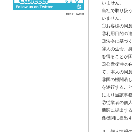
いません。
当社で取り扱
Reno* Twitter
いません。
①お客様の同
②利用目的の
③法令に基づ
④人の生命、
を得ることが
⑤公衆衛生の
て、本人の同
⑥国の機関若
を遂行するこ
により当該事
⑦従業者の個
機関に提出す
係機関に提出
４．個人情報