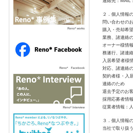
連絡先：MAIL：sp-i
２．個人情報
問い合わせの
Reno* works
購入・売却希
業務、諸連絡
Reno* Facebook
オーナー様情
務遂行、諸連
入居希望者様情
対応、諸連絡
Reno* Facebook
契約者様・入居
あの人、この人に、インタビュー。
連絡のため
退去予定のお
採用応募者情
従業者情報：
Reno* Interview
近ごろ、Reno*なつぶやき。
３．個人情報
当社で取り扱