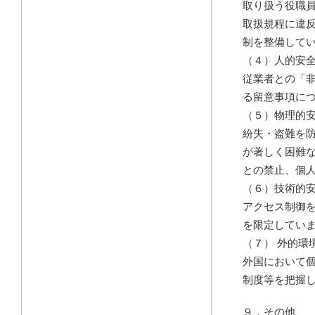
取り扱う役職
取扱規程に違
制を整備して
（４）人的安
従業者との「
る留意事項に
（５）物理的
紛失・盗難を
が著しく困難
との禁止、個
（６）技術的
アクセス制御
を限定してい
（７） 外的環
外国において
制度等を把握
９．その他