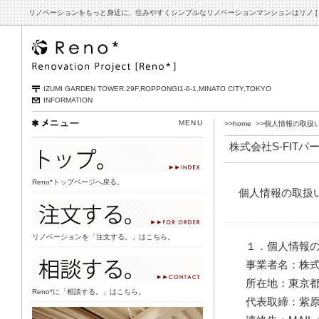
リノベーション
をもっと身近に、住みやすくシンプルなリノベーションマンションはリノ [ Re
IZUMI GARDEN TOWER.29F,ROPPONGI1-6-1,MINATO CITY,TOKYO
INFORMATION
MENU
>>home
>>個人情報の取扱
株式会社S-FIT
リンク
Reno*トップページへ戻る。
個人情報の取扱
リンク
リノベーションを「注文する。」はこちら。
１．個人情報
リンク
事業者名：株
所在地：東京
Reno*に「相談する。」はこちら。
代表取締：紫原
Reno*事例集